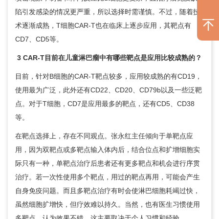
陷引发感染的情况更严重，所以选择时需谨慎。不过，随着技
术逐渐成熟，T细胞CAR-T也在临床上逐步应用，其靶点有
CD7、CD5等。
3 CAR-T目前在儿童淋巴瘤中有哪些靶点是应用比较成熟的？
目前，针对B细胞的CAR-T靶点较多，应用较成熟的有CD19，
使用最为广泛，此外还有CD22、CD20、CD79b以及一些泛靶
点。对于T细胞，CD7是应用最多的靶点，还有CD5、CD38
等。
在靶点选择上，存在不同观点。
张永红
主任倾向于单靶点应
用，因为双靶点或多靶点输入体内后，结合位点和扩增细胞实
际只有一种，单靶点治疗后患者还有更多靶点和机会进行序贯
治疗。若一次性使用多个靶点，用过的靶点再用，可能会产生
自身免疫问题。而且多靶点治疗有时会使淋巴细胞耗竭过快，
虽然细胞扩增快，但疗效难以持久。当然，也有医生习惯使用
多靶点，认为效果不错，这主要取决于个人习惯和经验。