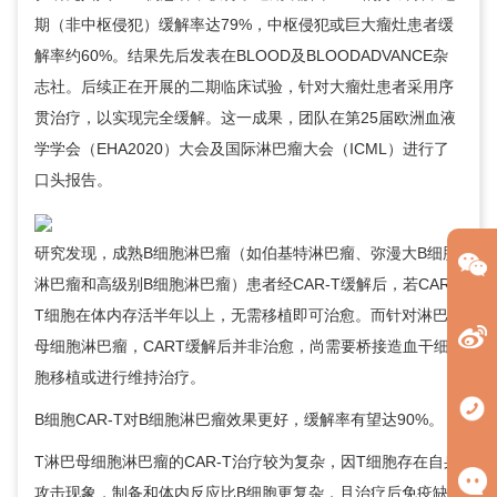
期（非中枢侵犯）缓解率达79%，中枢侵犯或巨大瘤灶患者缓
解率约60%。结果先后发表在BLOOD及BLOODADVANCE杂
志社。后续正在开展的二期临床试验，针对大瘤灶患者采用序
贯治疗，以实现完全缓解。这一成果，团队在第25届欧洲血液
学学会（EHA2020）大会及国际淋巴瘤大会（ICML）进行了
口头报告。
研究发现，成熟B细胞淋巴瘤（如伯基特淋巴瘤、弥漫大B细胞
淋巴瘤和高级别B细胞淋巴瘤）患者经CAR-T缓解后，若CAR-
T细胞在体内存活半年以上，无需移植即可治愈。而针对淋巴
母细胞淋巴瘤，CART缓解后并非治愈，尚需要桥接造血干细
胞移植或进行维持治疗。
B细胞CAR-T对B细胞淋巴瘤效果更好，缓解率有望达90%。
T淋巴母细胞淋巴瘤的CAR-T治疗较为复杂，因T细胞存在自身
攻击现象，制备和体内反应比B细胞更复杂，且治疗后免疫缺