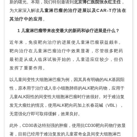
新的曙光。本期，我们特别邀请到
北京博仁医院
张永红
主任
，
为大家深入解读
儿童淋巴瘤的治疗进展以及CAR-T疗法在
其治疗中的应用
。
1 儿童淋巴瘤带来改变最大的新药和诊疗进展是什么？
近年来，免疫靶向治疗的进展使儿童淋巴瘤获益颇丰。
靶向治疗在儿童淋巴瘤治疗中效果显著，尽管很多靶药
最初是从成人临床试验开始的，儿童适应症较少，但仍
发挥了重要作用。
以儿童间变性大细胞淋巴瘤为例，因其具有明确的ALK基因阳
性，原本用于治疗成人非小细胞
肺癌
的ALK靶向药物，应用于
儿童ALK阳性的间变性大细胞淋巴瘤时疗效很好。对于难治复
发无大瘤灶的情况，使用ALK靶向药加上长春花碱（VBL），
无需强化疗即可取得缓解，效果良好。
此外，CD30表达特别强的肿瘤，使用抗CD30靶向药物疗效显
著，目前已经用于难治复发的儿童霍奇金及间变大细胞淋巴