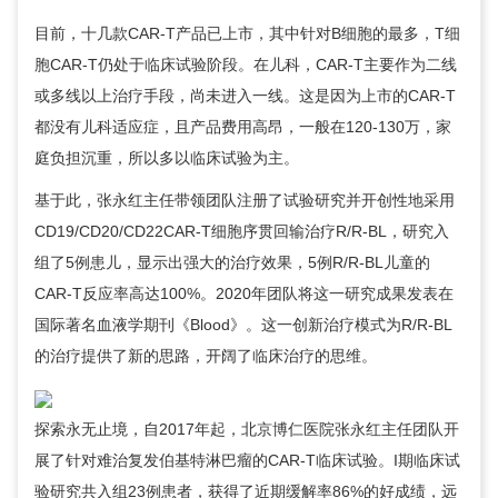
目前，十几款CAR-T产品已上市，其中针对B细胞的最多，T细
胞CAR-T仍处于临床试验阶段。在儿科，CAR-T主要作为二线
或多线以上治疗手段，尚未进入一线。这是因为上市的CAR-T
都没有儿科适应症，且产品费用高昂，一般在120-130万，家
庭负担沉重，所以多以临床试验为主。
基于此，
张永红
主任带领团队注册了试验研究并开创性地采用
CD19/CD20/CD22CAR-T细胞序贯回输治疗R/R-BL，研究入
组了5例患儿，显示出强大的治疗效果，5例R/R-BL儿童的
CAR-T反应率高达100%。2020年团队将这一研究成果发表在
国际著名血液学期刊《Blood》。这一创新治疗模式为R/R-BL
的治疗提供了新的思路，开阔了临床治疗的思维。
探索永无止境，自2017年起，北京博仁医院
张永红
主任团队开
展了针对难治复发伯基特淋巴瘤的CAR-T临床试验。I期临床试
验研究共入组23例患者，获得了近期缓解率86%的好成绩，远